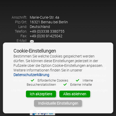
Anschrift:
Marie-Curie-Str. 4a
Plz/Ort:
16321 Bernau bei Berlin
Land:
Deutschland
Telefon:
+49 (0)3338 3380755
Fax:
+49 (0)30 91425042
E-Mail:
Cookie-Einstellungen
Bestimmen Sie welche Cookies gespeichert werden
dürfen. Sie können diese Einstellungen jederzeit in der
Impressum
•
Datenschutz
•
Cookie Einstellungen
•
Kontakt
•
Fußzeile über die Option Cookie-Einstellungen anpassen.
AGB
•
Widerrufsbelehrung
•
Liefer-/Versandkosten
•
Widerruf
Weitere Informationen finden Sie in unserer
Datenschutzerklärung
.
Alle Texte und Bilder sind urheberrechtlich geschützt und dürfen nur
Erforderliche Cookies
Interne
mit schriftlicher Genehmigung der Werkzeugschleiferei M&R GmbH
Besucherstatistiken
Externe Inhalte
kopiert werden.
Alle Preisangaben inkl. gesetzlicher MwSt. und bei Online Bestellungen
Ich akzeptiere
Alles ablehnen
zuzüglich Versandkosten.
Individuelle Einstellungen