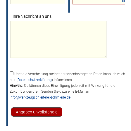
Widerruf
Ihre Nachricht an uns:
Werkzeugschleiferei M&R GmbH
Marie-Curie-Str. 4a
16321 Bernau bei Berlin • Deutschland
info@werkzeugschleiferei-
Über die Verarbeitung meiner personenbezogenen Daten kann ich mich
schmiede.de
hier (
Datenschutzerklärung
) informieren.
Hinweis
: Sie können diese Einwilligung jederzeit mit Wirkung für die
+49 (0)3338 3380755
Zukunft widerrufen. Senden Sie dazu eine E-Mail an
info@werkzeugschleiferei-schmiede.de
.
+49 (0)30 91425042
Öffnungszeiten
Mo-Fr 07:00-16:00