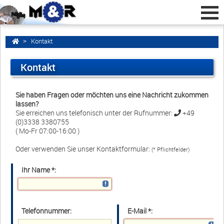
Kontakt
Kontakt
Home
zurück
Sie haben Fragen oder möchten uns eine Nachricht zukommen
lassen?
Werkzeug-Onlineshop
Sie erreichen uns telefonisch unter der Rufnummer:
+49
(0)3338 3380755
Werkzeugschleiferei
( Mo-Fr 07:00-16:00 )
Schärfdienst
Oder verwenden Sie unser Kontaktformular:
(* Pflichtfelder)
Über uns
Ihr Name *:
Stellenanzeigen
Kontakt
Telefonnummer:
E-Mail *:
Anfahrt / Standort