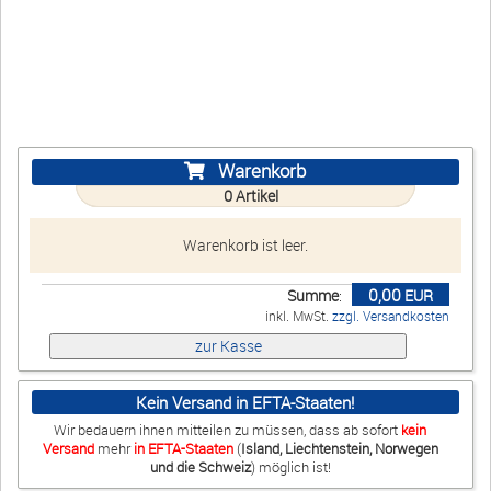
Warenkorb
E-Mail
Anrufen
Warenkorb
0
Artikel
Anfahrt
vCard
QR-Code
Bookmark
Warenkorb ist leer.
0,00
Summe
:
EUR
Ebay
inkl. MwSt.
zzgl. Versandkosten
Impressum
•
Datenschutz
•
Cookie Einstellungen
•
Kontakt
•
AGB
•
Widerrufsbelehrung
•
Liefer-/Versandkosten
•
Widerruf
Kein Versand in EFTA-Staaten!
Verwaltet mit HomepageEasy
Wir bedauern ihnen mitteilen zu müssen, dass ab sofort
kein
Versand
mehr
in EFTA-Staaten
(
Island, Liechtenstein, Norwegen
und die Schweiz
) möglich ist!