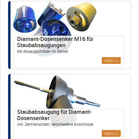
Werkzeugschleiferei M&R GmbH
Marie-Curie-Str. 4a
16321 Bernau bei Berlin • Deutschland
info@werkzeugschleiferei-
Diamant-Dosensenker M16 für
schmiede.de
Staubabsaugungen
Mit Absaugschlitzen im Deckel
+49 (0)3338 3380755
mehr >>
+49 (0)30 91425042
Öffnungszeiten
Mo-Fr 07:00-16:00
Staubabsaugung für Diamant-
Dosensenker
inkl. Zentrierspitzen, verschiedene Anschlüsse
mehr >>
Warenkorb
E-Mail
Anrufen