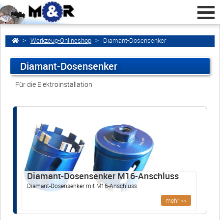
Werkzeug-Onlineshop
Diamant-Dosensenker
Diamant-Dosensenker
Home
zurück
Für die Elektroinstallation
Diamant-Dosensenker M16-Anschluss
Diamant-Dosensenker M16 für Staubabsaugungen
Staubabsaugung für Diamant-Dosensenker
Adapter für Dosensenker
Diamant-Dosensenker M16-Anschluss
M16-Verlängerung 200 mm für Dosensenker /
Dosenbohrer
Diamant-Dosensenker mit M16-Anschluss
mehr >>