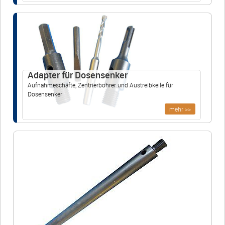
Anfahrt
vCard
QR-Code
Bookmark
Adapter für Dosensenker
Ebay
Aufnahmeschäfte, Zentrierbohrer und Austreibkeile für
Dosensenker
Impressum
•
Datenschutz
•
Cookie Einstellungen
•
Kontakt
•
AGB
•
mehr >>
Widerrufsbelehrung
•
Liefer-/Versandkosten
•
Widerruf
Verwaltet mit HomepageEasy