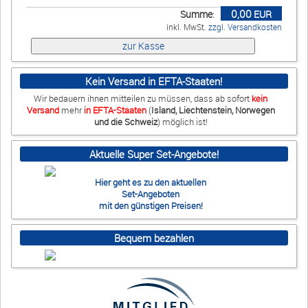
0,00
Summe
:
EUR
Ebay
inkl. MwSt.
zzgl. Versandkosten
Impressum
•
Datenschutz
•
Cookie Einstellungen
•
Kontakt
•
AGB
•
Widerrufsbelehrung
•
Liefer-/Versandkosten
•
Widerruf
Kein Versand in EFTA-Staaten!
Verwaltet mit HomepageEasy
Wir bedauern ihnen mitteilen zu müssen, dass ab sofort
kein
Versand
mehr
in EFTA-Staaten
(
Island, Liechtenstein, Norwegen
und die Schweiz
) möglich ist!
Aktuelle Super Set-Angebote!
Hier geht es zu den aktuellen
Set-Angeboten
mit den günstigen Preisen!
Bequem bezahlen