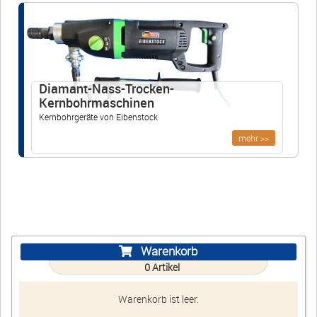
schmiede.de
+49 (0)3338 3380755
+49 (0)30 91425042
Diamant-Nass-Trocken-
Kernbohrmaschinen
Öffnungszeiten
Kernbohrgeräte von Eibenstock
Mo-Fr 07:00-16:00
mehr >>
Warenkorb
E-Mail
Anrufen
Warenkorb
0
Artikel
Anfahrt
vCard
QR-Code
Bookmark
Warenkorb ist leer.