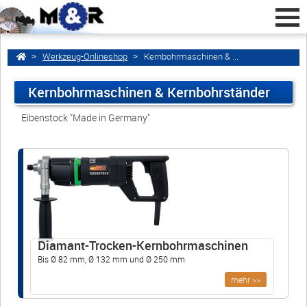
Werkzeug-Onlineshop
Kernbohrmaschinen & ...
Kernbohrmaschinen & Kernbohrständer
Home
zurück
Eibenstock "Made in Germany"
Diamant-Trocken-Kernbohrmaschinen
Diamant-Nass-Trocken-Kernbohrmaschinen
Werkzeugschleiferei M&R GmbH
Marie-Curie-Str. 4a
Diamant-Trocken-Kernbohrmaschinen
Bis Ø 82 mm, Ø 132 mm und Ø 250 mm
16321 Bernau bei Berlin • Deutschland
mehr >>
info@werkzeugschleiferei-