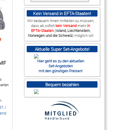
Kein Versand in EFTA-Staaten!
Wir bedauern ihnen mitteilen zu müssen,
dass ab sofort
kein
Versand
mehr
in
EFTA-Staaten
(
Island, Liechtenstein,
Norwegen und die Schweiz
) möglich ist!
Aktuelle Super Set-Angebote!
Hier geht es zu den aktuellen
EMF
Set-Angeboten
mit den günstigen Preisen!
 W
Bequem bezahlen
harten
n.
31
/
sand