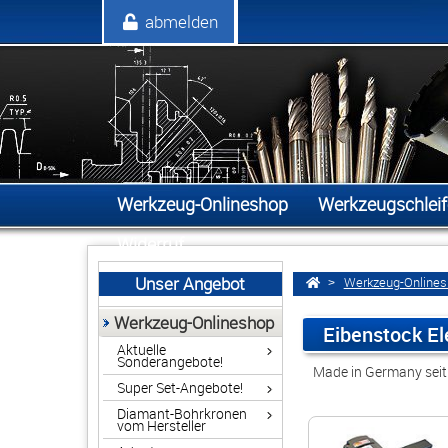
Anmelden
abmelden
Werkzeug-Onlineshop
Werkzeugschleif
Widerruf
Unser Angebot
Werkzeug-Online
Werkzeug-Onlineshop
Eibenstock E
Aktuelle
Sonderangebote!
Made in Germany seit
Super Set-Angebote!
Diamant-Bohrkronen
vom Hersteller