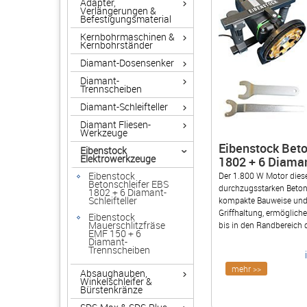
Adapter,
Verlängerungen &
Befestigungsmaterial
Kernbohrmaschinen &
Kernbohrständer
Diamant-Dosensenker
Diamant-
Trennscheiben
Diamant-Schleifteller
Diamant Fliesen-
Werkzeuge
Eibenstock Beto
Eibenstock
Elektrowerkzeuge
1802 + 6 Diaman
Eibenstock
Der 1.800 W Motor dies
Betonschleifer EBS
durchzugsstarken Betons
1802 + 6 Diamant-
Schleifteller
kompakte Bauweise und d
Griffhaltung, ermöglich
Eibenstock
Mauerschlitzfräse
bis in den Randbereich 
EMF 150 + 6
Diamant-
Trennscheiben
mehr >>
Absaughauben,
Winkelschleifer &
Bürstenkränze