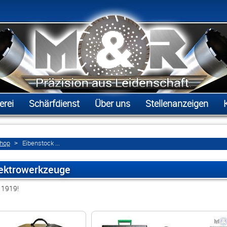
erei
Schärfdienst
Über uns
Stellenanzeigen
shop
Eibenstock ...
lektrowerkzeuge
 1919!