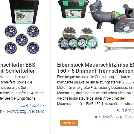
nschleifer EBS
Eibenstock Mauerschlitzfräse 
t-Schleifteller
150 + 6 Diamant-Trennscheiben
es handlichen und
Eine bequeme parallele Griffhaltung, die kurze,
chleifers, sowie die
kompakte Bauweise, ein leistungsstarker 2.300
ie parallele Soft-
Motor für eine große Fräsleistung besonders in 
en ermüdungsfreies Arbeiten
Materialien, das sind die wesentlichen Merkmale
der Bearbeitungsfläche.
welche Installateure bei ihrer Arbeit mit der
Mauerschlitzfräse EMF 150.1 zu schätzen wisse
EUR
760,41
/
EUR
891,
inkl. MwSt. zzgl. Versand
inkl. MwSt. zzgl. Ver
mehr >>