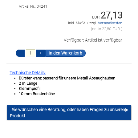
Werkzeugschleiferei M&R GmbH
Artikel Nr.: 04241
Marie-Curie-Str. 4a
27,13
EUR
16321 Bernau bei Berlin • Deutschland
inkl. MwSt. / zzgl.
Versandkosten
(netto 22,80 EUR )
info@werkzeugschleiferei-
Verfügbar: Artikel ist verfügbar
schmiede.de
+49 (0)3338 3380755
+49 (0)30 91425042
T
echnische Details:
Bürstenkranz passend für unsere Metall-Absaughauben
2 m Länge
Klemmprofil
Öffnungszeiten
10 mm Borstenhöhe
Mo-Fr 07:00-16:00
Sie wünschen eine Beratung, oder haben Fragen zu unserem
Produkt