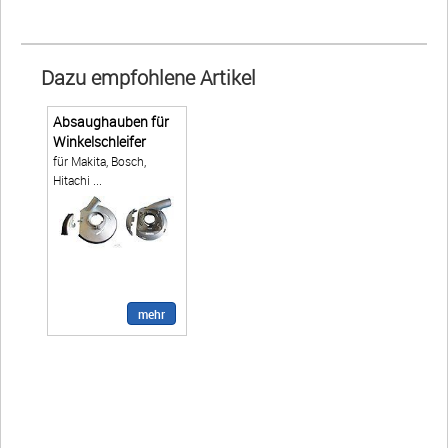
Warenkorb
E-Mail
Anrufen
Dazu empfohlene Artikel
Anfahrt
vCard
QR-Code
Bookmark
Absaughauben für
Winkelschleifer
für Makita, Bosch,
Ebay
Hitachi ...
Impressum
•
Datenschutz
•
Cookie Einstellungen
•
Kontakt
•
AGB
•
Widerrufsbelehrung
•
Liefer-/Versandkosten
•
Widerruf
Verwaltet mit HomepageEasy