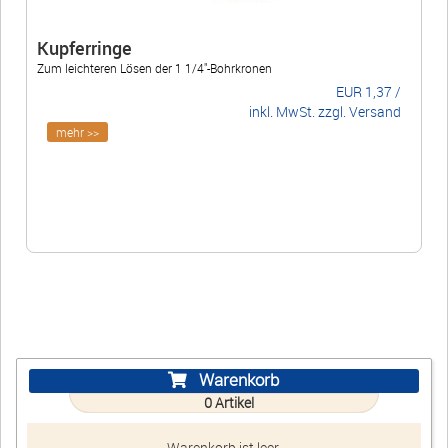
+49 (0)3338 3380755
Kupferringe
+49 (0)30 91425042
Zum leichteren Lösen der 1 1/4"-Bohrkronen
EUR
1,37
/
inkl. MwSt. zzgl. Versand
Öffnungszeiten
mehr >>
Mo-Fr 07:00-16:00
Warenkorb
E-Mail
Anrufen
Anfahrt
vCard
QR-Code
Bookmark
Warenkorb
0
Artikel
Ebay
Warenkorb ist leer.