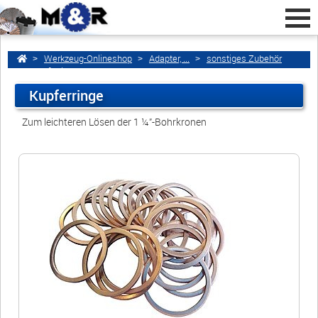
Werkzeug-Onlineshop
Adapter, ...
sonstiges Zubehör
Kupferringe
Kupferringe
Home
zurück
Zum leichteren Lösen der 1 ¼”-Bohrkronen
Kupferringe
Werkzeugschleiferei M&R GmbH
Marie-Curie-Str. 4a
16321 Bernau bei Berlin • Deutschland
info@werkzeugschleiferei-
schmiede.de