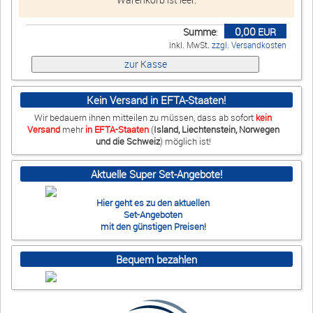
Impressum
•
Datenschutz
•
Cookie Einstellungen
•
Kontakt
•
AGB
•
0,00
Summe
:
EUR
Widerrufsbelehrung
•
Liefer-/Versandkosten
•
Widerruf
inkl. MwSt.
zzgl. Versandkosten
Verwaltet mit HomepageEasy
Kein Versand in EFTA-Staaten!
Wir bedauern ihnen mitteilen zu müssen, dass ab sofort
kein
Versand
mehr
in EFTA-Staaten
(
Island, Liechtenstein, Norwegen
und die Schweiz
) möglich ist!
Aktuelle Super Set-Angebote!
Hier geht es zu den aktuellen
Set-Angeboten
mit den günstigen Preisen!
Bequem bezahlen