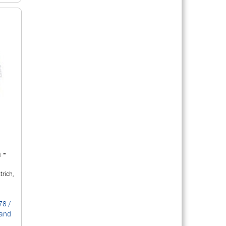
 -
trich,
78
/
sand