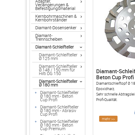
Adapter,
Verlängerungen &
Befestigungsmaterial
Kernbohrmaschinen &
Kernbohrständer
Diamant-Dosensenker
Diamant-
Trennscheiben
Diamant-Schleifteller
Diamant-Schleifteller
Ø 125 mm
Diamant-Schleifteller
Ø 148 / 150 mm für
Diamant-Schleif
Hilti DG 150
Beton Cup Profi
Diamant-Schleifteller
Diamantschleiftopf Ø 18
Ø 180 mm
Epoxidharz.
Diamant-Schleifteller
Sehr schnelle Abtragsle
Ø 180 mm - Beton
Cup Profi
Profi-Qualität.
Diamant-Schleifteller
Ø 180 mm - Abrasiv
Cup Profi
mehr >>
Diamant-Schleifteller
Ø 180 mm - Beton
Cup Premium