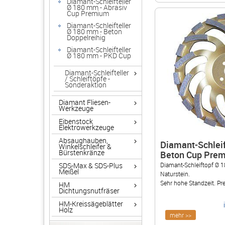
Diamant-Schleifteller
Ø 180 mm - Abrasiv
Cup Premium
Diamant-Schleifteller
Ø 180 mm - Beton
Doppelreihig
Diamant-Schleifteller
Ø 180 mm - PKD Cup
Diamant-Schleifteller
/ Schleiftöpfe -
Sonderaktion
Diamant Fliesen-
Werkzeuge
Eibenstock
Elektrowerkzeuge
Absaughauben,
Diamant-Schleif
Winkelschleifer &
Bürstenkränze
Beton Cup Pre
Diamant-Schleiftopf Ø 
SDS-Max & SDS-Plus
Meißel
Naturstein.
Sehr hohe Standzeit. Pr
HM
Dichtungsnutfräser
HM-Kreissägeblätter
Holz
mehr >>