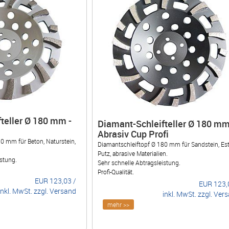
teller Ø 180 mm -
Diamant-Schleifteller Ø 180 mm
Abrasiv Cup Profi
0 mm für Beton, Naturstein,
Diamantschleiftopf Ø 180 mm für Sandstein, Est
Putz, abrasive Materialien.
istung.
Sehr schnelle Abtragsleistung.
Profi-Qualität.
EUR
123,03
/
EUR
123,
inkl. MwSt. zzgl. Versand
inkl. MwSt. zzgl. Ver
mehr >>