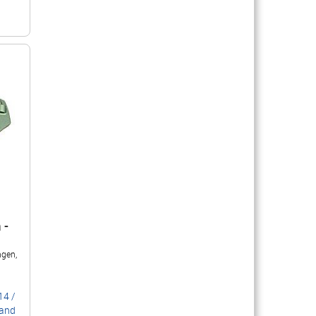
 -
ngen,
14
/
sand