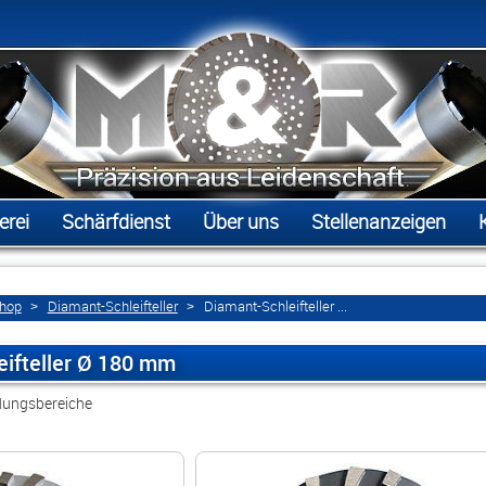
erei
Schärfdienst
Über uns
Stellenanzeigen
shop
Diamant-Schleifteller
Diamant-Schleifteller ...
ifteller Ø 180 mm
ungsbereiche