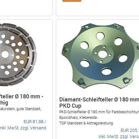
teller Ø 180 mm -
Diamant-Schleifteller Ø 180 mm
hig
PKD Cup
aturstein, gute Standzeit,
PKD-Schleifteller Ø 180 mm für Farbbeschichtu
Epoxidharz, Klebereste.
EUR
81,98
/
TOP Standzeit & Abtragsleistung.
inkl. MwSt. zzgl. Versand
EUR
205,
inkl. MwSt. zzgl. Ver