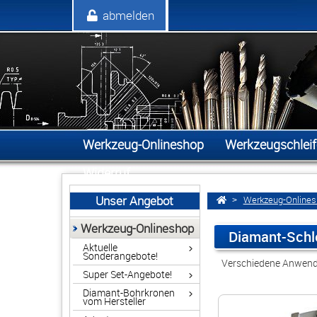
Anmelden
abmelden
Werkzeug-Onlineshop
Werkzeugschleif
Widerruf
Unser Angebot
Werkzeug-Online
Werkzeug-Onlineshop
Diamant-Schle
Aktuelle
Sonderangebote!
Verschiedene Anwend
Super Set-Angebote!
Diamant-Bohrkronen
vom Hersteller