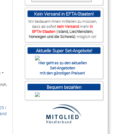
Kein Versand in EFTA-Staaten!
Wir bedauern ihnen mitteilen zu müssen,
dass ab sofort
kein
Versand
mehr
in
EFTA-Staaten
(
Island, Liechtenstein,
Norwegen und die Schweiz
) möglich ist!
Aktuelle Super Set-Angebote!
Hier geht es zu den aktuellen
Set-Angeboten
 -
mit den günstigen Preisen!
rich,
Bequem bezahlen
03
/
sand