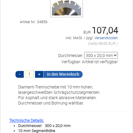
+49 (0)3338 3380755
+49 (0)30 91425042
Artikel Nr.: 04856
107,04
EUR
Öffnungszeiten
inkl. MwSt. / zzgl.
Versandkosten
(netto 89,95 EUR )
Mo-Fr 07:00-16:00
Durchmesser:
Verfügbar: Artikel ist verfügbar
Warenkorb
E-Mail
Anrufen
Diamant-Trennscheibe mit 10 mm hohen,
lasergeschweißten Schrägschutzsegmenten.
Für Asphalt und stark abrasive Materialien.
Durchmesser und Bohrung wählbar.
Anfahrt
vCard
QR-Code
Bookmark
T
echnische Details:
Durchmesser: 300 x 20,0 mm
10 mm Segmenthöhe
Ebay