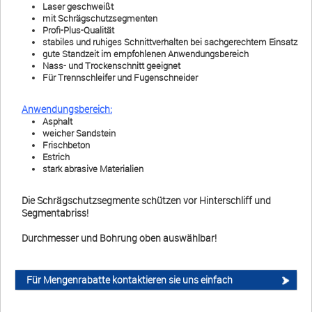
Laser geschweißt
mit Schrägschutzsegmenten
Impressum
•
Datenschutz
•
Cookie Einstellungen
•
Kontakt
•
AGB
•
Profi-Plus-Qualität
Widerrufsbelehrung
•
Liefer-/Versandkosten
•
Widerruf
stabiles und ruhiges Schnittverhalten bei sachgerechtem Einsatz
gute Standzeit im empfohlenen Anwendungsbereich
Verwaltet mit HomepageEasy
Nass- und Trockenschnitt geeignet
Für Trennschleifer und Fugenschneider
Anwendungsbereich:
Asphalt
weicher Sandstein
Frischbeton
Estrich
stark abrasive Materialien
Die Schrägschutzsegmente schützen vor Hinterschliff und
Segmentabriss!
Durchmesser und Bohrung oben auswählbar!
Für Mengenrabatte kontaktieren sie uns einfach