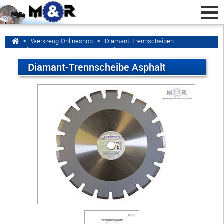
Werkzeug-Onlineshop
Diamant-Trennscheiben
Diamant-Trennscheiben ...
Diamant-Trennscheibe ...
Diamant-Trennscheibe ...
Diamant-Trennscheibe Asphalt
Home
zurück
Diamant-Trennscheibe Asphalt
Werkzeugschleiferei M&R GmbH
Marie-Curie-Str. 4a
16321 Bernau bei Berlin • Deutschland
info@werkzeugschleiferei-
schmiede.de